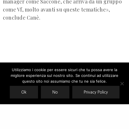
manager come Saccone, che arriva da un gruppo
come Vf, molto avanti su queste tematiche»,
conclude Canè.
Utilizziamo i cookie per essere sicuri che tu possa avere la
migliore esperienza sul nostro sito. Se continui ad utilizzare
Our site uses cookies. Learn more about our use of cookies:
cookie
Fonte
policy
questo sito noi assumiamo che tu ne sia felice.
:
https://www.fashionmagazine.it/business/pitti-
Ok
No
Privacy Policy
uomo-96-andrea-can-woolrich-pi-
ACCEPT
internazionali-pi-creativi-pi-chiari.-e-ora–
tempo-di-green-102739