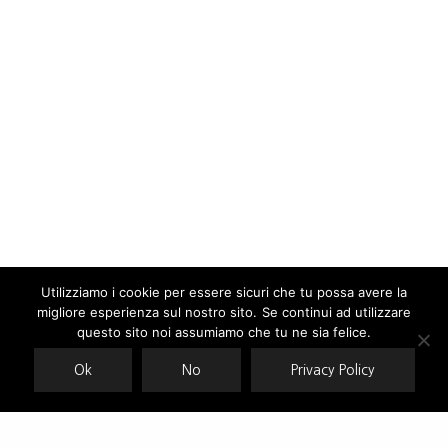
Utilizziamo i cookie per essere sicuri che tu possa avere la
migliore esperienza sul nostro sito. Se continui ad utilizzare
Our site uses cookies. Learn more about our use of cookies:
cookie
policy
questo sito noi assumiamo che tu ne sia felice.
Ok
No
Privacy Policy
ACCEPT