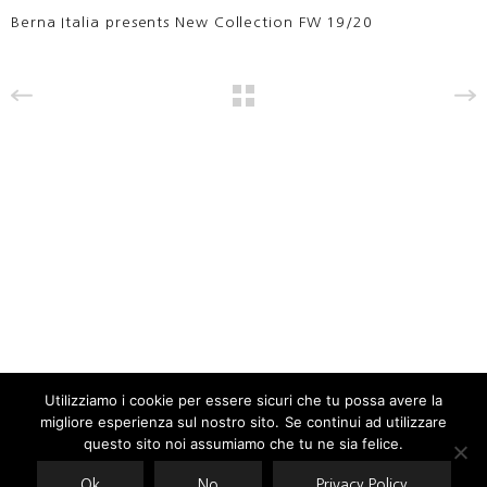
Berna Italia presents New Collection FW 19/20
Utilizziamo i cookie per essere sicuri che tu possa avere la
migliore esperienza sul nostro sito. Se continui ad utilizzare
Our site uses cookies. Learn more about our use of cookies:
cookie
policy
questo sito noi assumiamo che tu ne sia felice.
Ok
No
Privacy Policy