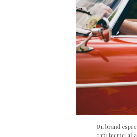
Un brand espres
capi tecnici all