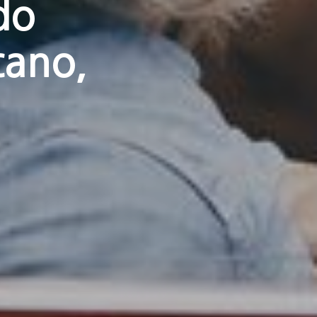
do
cano,