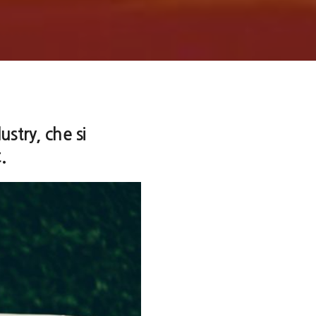
stry, che si
.