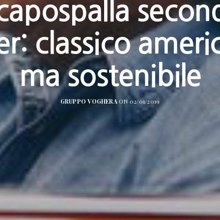
l capospalla secon
er: classico ameri
ma sostenibile
GRUPPO VOGHERA
ON 02/01/2019