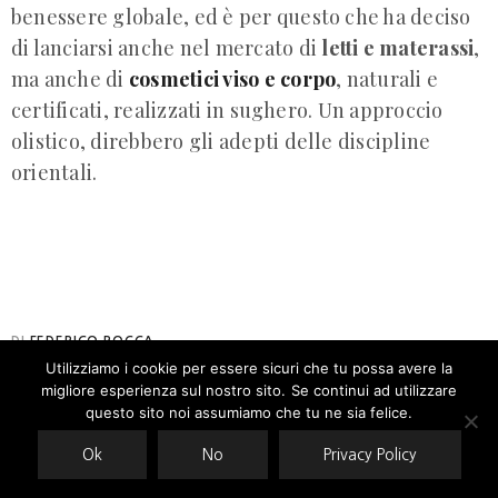
benessere globale, ed è per questo che ha deciso
di lanciarsi anche nel mercato di
letti e materassi
,
ma anche di
cosmetici viso e corpo
, naturali e
certificati, realizzati in sughero. Un approccio
olistico, direbbero gli adepti delle discipline
orientali.
DI
FEDERICO ROCCA
Utilizziamo i cookie per essere sicuri che tu possa avere la
FONTE
:
HTTPS://WWW.VANITYFAIR.IT/FASHION/SCARPE/2018/12/11/BIR
migliore esperienza sul nostro sito. Se continui ad utilizzare
Our site uses cookies. Learn more about our use of cookies:
cookie
SANDALI-CURIOSITA
policy
questo sito noi assumiamo che tu ne sia felice.
Ok
No
Privacy Policy
BIRKENSTOCK
FASHION
SANDALS
ACCEPT