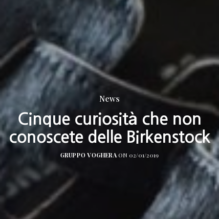
News
Cinque curiosità che non
conoscete delle Birkenstock
GRUPPO VOGHERA
ON 02/01/2019