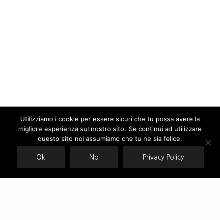
Utilizziamo i cookie per essere sicuri che tu possa avere la
migliore esperienza sul nostro sito. Se continui ad utilizzare
Our site uses cookies. Learn more about our use of cookies:
cookie
policy
questo sito noi assumiamo che tu ne sia felice.
Ok
No
Privacy Policy
ACCEPT