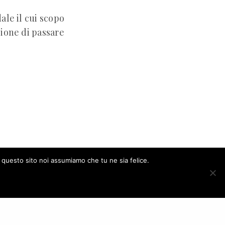
ale il cui scopo
sione di passare
e questo sito noi assumiamo che tu ne sia felice.
ACCEPT