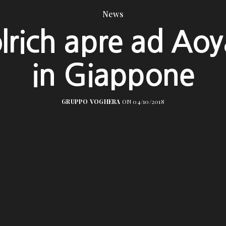
News
rich apre ad Ao
in Giappone
GRUPPO VOGHERA
ON 04/10/2018