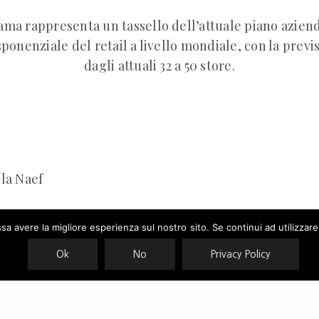
ama rappresenta un tassello dell’attuale piano aziend
sponenziale del retail a livello mondiale, con la previ
dagli attuali 32 a 50 store.
lla Naef
nunited.it/news/retail/woolrich-apre-ad-aoyama-in-
ssa avere la migliore esperienza sul nostro sito. Se continui ad utilizzar
00318565
Ok
No
Privacy Policy
ses cookies. Learn more about our use of cookies:
cookie policy
JAPAN
STORE
WOOLRICH