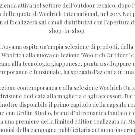
ienda attiva nel settore dell’outdoor tecnico, dopo l
delle quote di Woolrich International, nel 2017. Nei p
 si focalizzerà sui canali distributivi con l’apertura d
shop-in-shop.
i Aoyama ospita un’ampia selezione di prodotti, dalla
Woolrich alla nuova collezione ‘Woolrich Outdoor’ 
cano alla tecnologia giapponese, punta a sviluppare
emporaneo e funzionale, ha spiegato l’azienda in una 
lezione contemporanea e alla selezione Woolrich Outd
ivisione dedicata alla maglieria e agli accessori. Dai 
 inoltre disponibile il primo capitolo della capsule rea
e con Griffin Studio, brand d’oltremanica fondato e d
e a una premiere della limited edition realizzata da Ms
monial della campagna pubblicitaria autunno/inverno