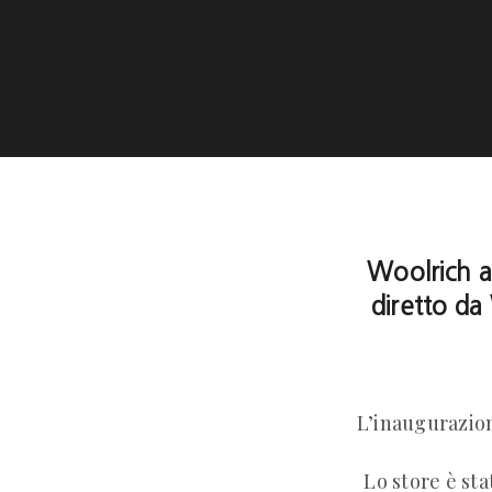
Woolrich a
diretto da
L’inaugurazion
Lo store è st