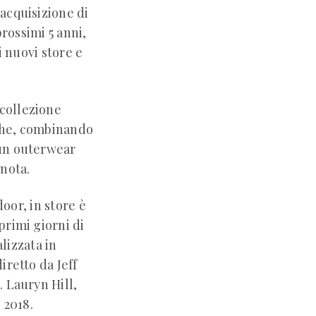
’acquisizione di
rossimi 5 anni,
i nuovi store e
 collezione
che, combinando
 un outerwear
nota.
oor, in store è
primi giorni di
lizzata in
iretto da Jeff
. Lauryn Hill,
 2018.