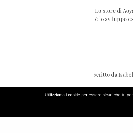
Lo store di Aoy
è lo sviluppo e
scritto da Isabe
https://fashio
Utilizziamo i cookie per essere sicuri che tu po
giappone/20181
Our site u