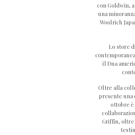
con Goldwin, az
una minoranza 
Woolrich Japan
Lo store d
contemporanea 
il Dna ameri
cont
Oltre alla col
presente una d
ottobre è
collaborazion
Griffin, oltr
testi