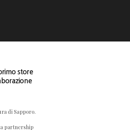
primo store
laborazione
ura di Sapporo.
la partnership