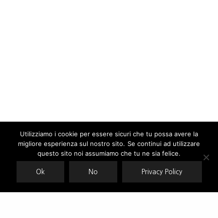
Utilizziamo i cookie per essere sicuri che tu possa avere la
migliore esperienza sul nostro sito. Se continui ad utilizzare
Our site uses cookies. Learn more about our use of cookies:
cookie
policy
questo sito noi assumiamo che tu ne sia felice.
Ok
No
Privacy Policy
ACCEPT