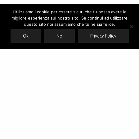
Utilizziamo i cookie per essere sicuri che tu possa avere la
RELATED NEWS
migliore esperienza sul nostro sito. Se continui ad utilizzare
Our site uses cookies. Learn more about our use of cookies:
cookie
policy
questo sito noi assumiamo che tu ne sia felice.
Pin Up Stars rafforza il made in Italy per la p/e 2019
Ok
No
Privacy Policy
ACCEPT
SPEEDO COMPIE 90 ANNI E DIVENTA ECO-FRIENDLY
Le Piacentini, dalle creatrici di Miss Bikini la linea più cool
dell’estate