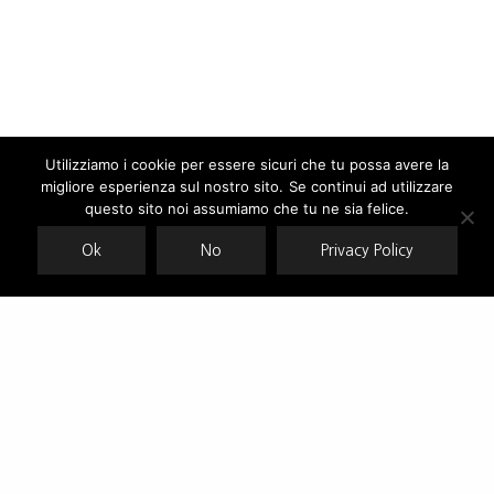
Utilizziamo i cookie per essere sicuri che tu possa avere la
migliore esperienza sul nostro sito. Se continui ad utilizzare
Our site uses cookies. Learn more about our use of cookies:
cookie
policy
questo sito noi assumiamo che tu ne sia felice.
Ok
No
Privacy Policy
ACCEPT