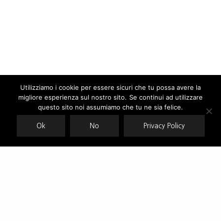
Utilizziamo i cookie per essere sicuri che tu possa avere la
migliore esperienza sul nostro sito. Se continui ad utilizzare
Our site uses cookies. Learn more about our use of cookies:
cookie
policy
questo sito noi assumiamo che tu ne sia felice.
Ok
No
Privacy Policy
ACCEPT