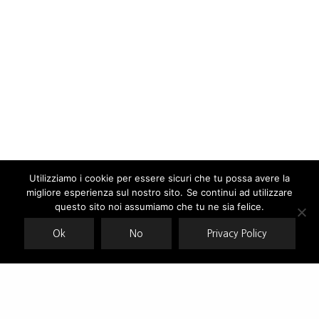
Utilizziamo i cookie per essere sicuri che tu possa avere la
migliore esperienza sul nostro sito. Se continui ad utilizzare
Our site uses cookies. Learn more about our use of cookies:
cookie
policy
questo sito noi assumiamo che tu ne sia felice.
Ok
No
Privacy Policy
ACCEPT