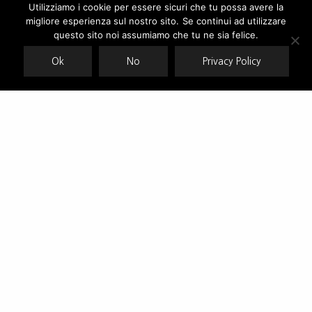
Utilizziamo i cookie per essere sicuri che tu possa avere la
migliore esperienza sul nostro sito. Se continui ad utilizzare
Our site uses cookies. Learn more about our use of cookies:
cookie
policy
questo sito noi assumiamo che tu ne sia felice.
Ok
No
Privacy Policy
ACCEPT
Bomboogie all around Napoli
Bomboogie lancia Propeller