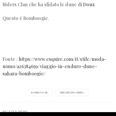
Riders Clan che ha sfidato le dune di
Douz
.
Questo è Bomboogie.
Fonte :
https://www.esquire.com/it/stile/moda-
uomo/a26384659/viaggio-in-enduro-dune-
sahara-bomboogie/
BOMBOOGIE
URBANEXPLORING
RELATED NEWS