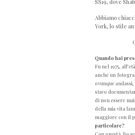
SS19, dove Shaba
Abbiamo chiacch
York, lo stile a
Quando hai pres
Fu nel 1975, all’e
anche un fotograf
ovunque andassi, 
stavo documentand
di non essere ma
della mia vita fan
maggiore con il 
particolare?
Con onestà, ho se