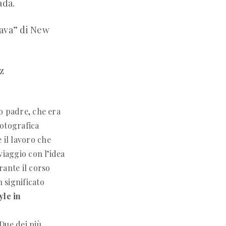
ada.
lava” di New
z
io padre, che era
fotografica
 il lavoro che
iaggio con l’idea
ante il corso
n significato
yle in
Due dei più