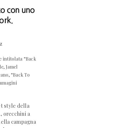
to con uno
ork.
z
 intitolata “Back
le, Jamel
cano, “Back To
immagini
t style della
, orecchini a
 nella campagna