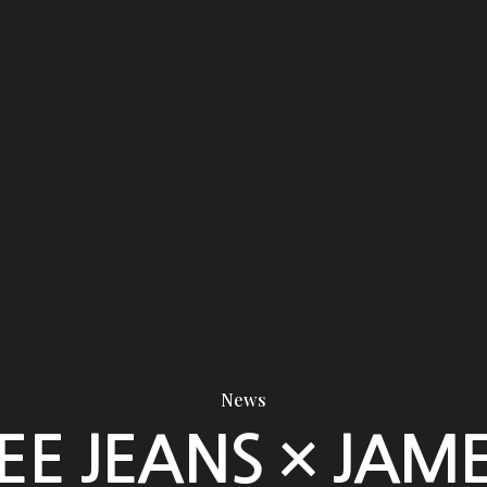
News
EE JEANS × JAM