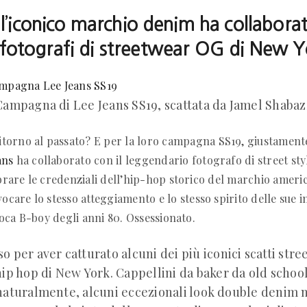
 l’iconico marchio denim ha collabora
 fotografi di streetwear OG di New Y
Campagna di Lee Jeans SS19, scattata da Jamel Shabaz
torno al passato? E per la loro campagna SS19, giustamente
ans
ha collaborato con il leggendario fotografo di street sty
rare le credenziali dell’hip-hop storico del marchio ameri
care lo stesso atteggiamento e lo stesso spirito delle sue 
poca B-boy degli anni 80. Ossessionato.
 per aver catturato alcuni dei più iconici scatti stree
hip hop di New York. Cappellini da baker da old school
naturalmente, alcuni eccezionali look double denim