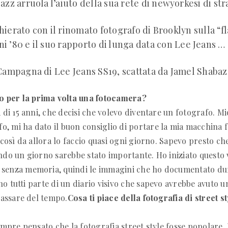
zz arruola l’aiuto della sua rete di newyorkesi di str
ierato con il rinomato fotografo di Brooklyn sulla “f
nni ’80 e il suo rapporto di lunga data con Lee Jeans …
Campagna di Lee Jeans SS19, scattata da Jamel Shabaz
o per la prima volta una fotocamera?
tà di 15 anni, che decisi che volevo diventare un fotografo. M
o, mi ha dato il buon consiglio di portare la mia macchina 
così da allora lo faccio quasi ogni giorno. Sapevo presto che
o un giorno sarebbe stato importante. Ho iniziato questo v
i senza memoria, quindi le immagini che ho documentato dur
no tutti parte di un diario visivo che sapevo avrebbe avuto u
passare del tempo.
Cosa ti piace della fotografia di street st
mpre pensato che la fotografia street style fosse popolare. 