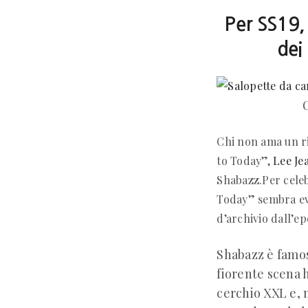
Per SS19,
dei
Chi non ama un ri
to Today”,
Lee Je
Shabazz.Per celeb
Today” sembra evo
d’archivio dall’e
Shabazz è famoso
fiorente scena 
cerchio XXL e, 