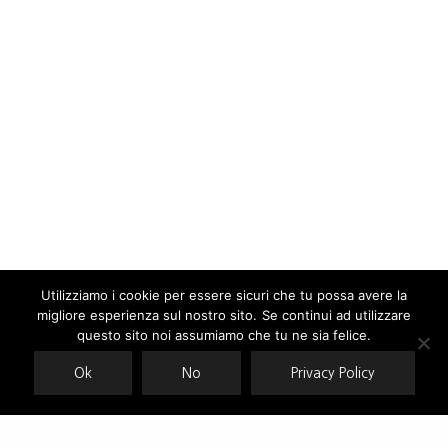
Utilizziamo i cookie per essere sicuri che tu possa avere la
migliore esperienza sul nostro sito. Se continui ad utilizzare
Our site uses cookies. Learn more about our use of cookies:
cookie
policy
questo sito noi assumiamo che tu ne sia felice.
Ok
No
Privacy Policy
ACCEPT