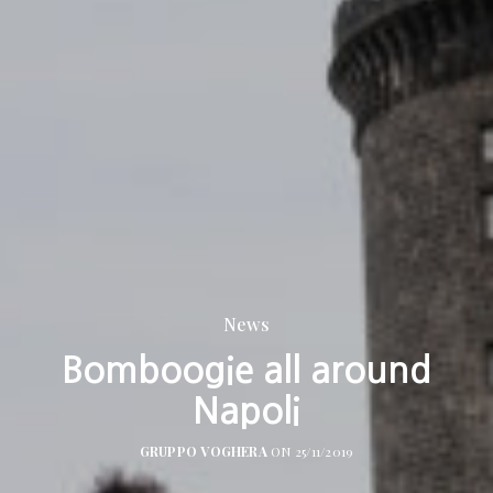
News
Bomboogie all around
Napoli
GRUPPO VOGHERA
ON 25/11/2019