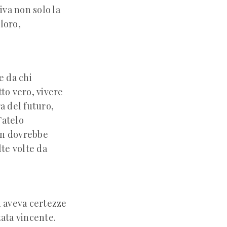
iva non solo la
loro,
e da chi
utto vero, vivere
a del futuro,
Fatelo
non dovrebbe
lte volte da
on aveva certezze
tata vincente.