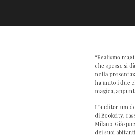
“Realismo magic
che spesso si dà
nella presentaz
ha unito i due e
magica, appunto,
L’auditorium de
di
Bookcity
, ra
Milano. Già ques
dei suoi abitant