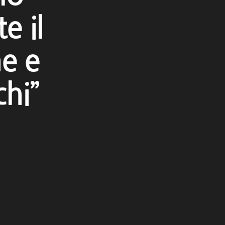
e il
ne e
hi”