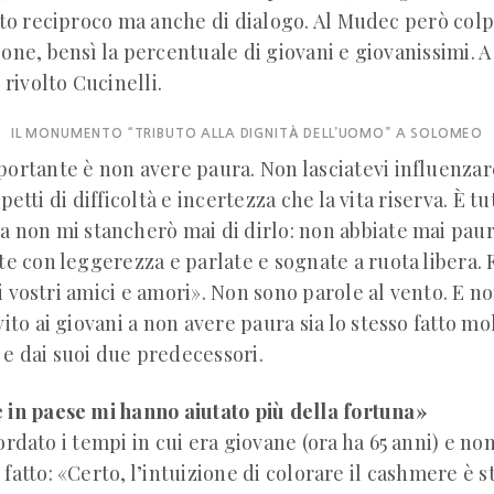
olto reciproco ma anche di dialogo. Al Mudec però colp
one, bensì la percentuale di giovani e giovanissimi. A 
 rivolto Cucinelli.
IL MONUMENTO “TRIBUTO ALLA DIGNITÀ DELL’UOMO” A SOLOMEO
portante è non avere paura. Non lasciatevi influenzar
petti di difficoltà e incertezza che la vita riserva. È t
a non mi stancherò mai di dirlo: non abbiate mai paur
te con leggerezza e parlate e sognate a ruota libera. 
i vostri amici e amori». Non sono parole al vento. E 
vito ai giovani a non avere paura sia lo stesso fatto mo
e dai suoi due predecessori.
 in paese mi hanno aiutato più della fortuna»
ordato i tempi in cui era giovane (ora ha 65 anni) e n
fatto: «Certo, l’intuizione di colorare il cashmere è s