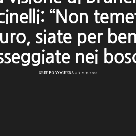
inelli: “Non temet
uro, siate per be
sseggiate nei bosc
GRUPPO VOGHERA
ON 21/11/2018