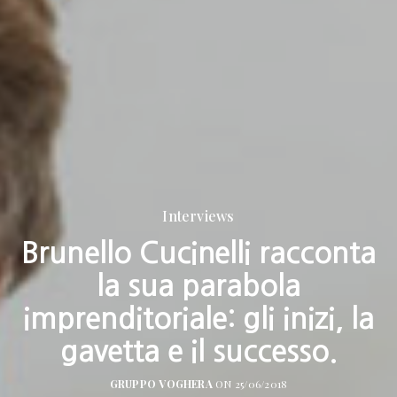
Interviews
Brunello Cucinelli racconta
la sua parabola
imprenditoriale: gli inizi, la
gavetta e il successo.
GRUPPO VOGHERA
ON 25/06/2018