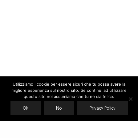
Utilizziamo i cookie per essere sicuri che tu possa avere la
migliore esperienza sul nostro sito. Se continui ad utilizzare
Our site uses cookies. Learn more about our use of cookies:
cookie
policy
questo sito noi assumiamo che tu ne sia felice.
Ok
No
Privacy Policy
ACCEPT