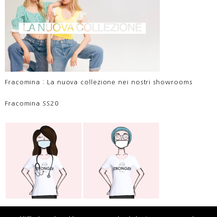
Fracomina : La nuova collezione nei nostri showrooms
Fracomina SS20
Fracomina ringrazia medici, operatori sanitari e forze