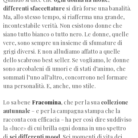
differenti sfaccettature
si dirà forse una banalità.
Ma, allo stesso tempo, si riafferma una grande,
incontestabile verità. Non esistono donne che
siano tutto bianco o tutto nero. Le donne, quelle
vere, sono sempre un insieme di sfumature di
grigi diversi. E non alludiamo affatto a quelle
dello scabroso best seller. Se vogliamo, le donne
sono arcobaleni di umori e di stati d’animo, che
sommati l’uno all’altro, concorrono nel formare
una personalità. E, anche, uno stile.
Lo sa bene
Fracomina
, che per la sua
collezione
autunnale
– e per la campagna stampa che la
racconta con efficacia – ha per così dire suddiviso
la «luce» di cui brilla ogni donna in uno spettro
di
sei differenti mood
. Sei momenti di vita dei