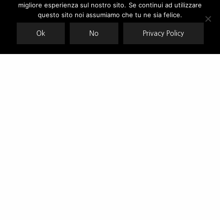
migliore esperienza sul nostro sito. Se continui ad utilizzare
Our site uses cookies. Learn more about our use of cookies:
cookie
policy
questo sito noi assumiamo che tu ne sia felice.
Ok
No
Privacy Policy
ACCEPT