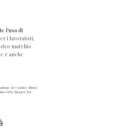
e l’uso di
er i lavoratori,
torico marchio
le è anche
cademy of Country Music
inn/Getty Images for
à