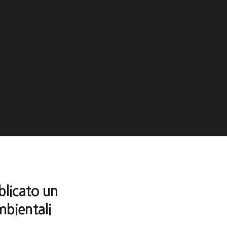
blicato un
mbientali