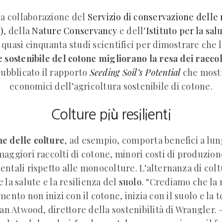
la collaborazione del
Servizio di conservazione delle 
)
, della
Nature Conservancy
e dell’
Istituto per la sal
 quasi cinquanta studi scientifici per dimostrare che 
e sostenibile del cotone migliorano la resa dei raccol
pubblicato il rapporto
Seeding Soil’s Potential
che mostr
economici dell’agricoltura sostenibile di cotone.
Colture più resilienti
ne delle colture
, ad esempio, comporta benefici a lu
aggiori raccolti di cotone, minori costi di produzio
entali rispetto alle monocolture. L’alternanza di colt
 la salute e la resilienza del
suolo
. “Crediamo che la 
nto non inizi con il cotone, inizia con il suolo e la t
an Atwood, direttore della sostenibilità di Wrangler. 