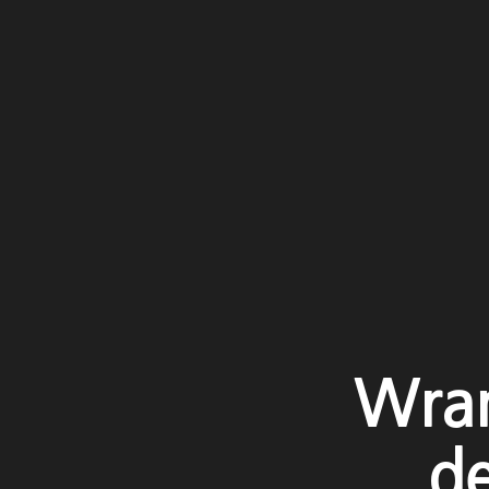
Wran
de