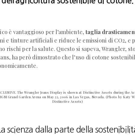
dell’agricoltura sostenibile di cotone.
gico è vantaggioso per l’ambiente,
taglia drasticament
mi e tinture artificiali e riduce le emissioni di CO2, e p
no rischi per la salute. Questo si sapeva, Wrangler, s
eans, ha però dimostrato che l’uso di cotone sostenibi
conomicamente.
CLUSIVE. The Wrangler Jeans Display is shown at Distinctive Assets during the A
MGM Grand Garden Arena on May 22, 2006 in Las Vegas, Nevada. (Photo by Katy W
Distinctive Assets)
La scienza dalla parte della sostenibilit