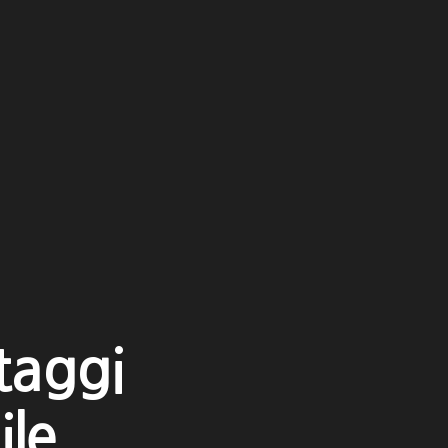
taggi
ile