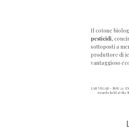
Il cotone biolo
pesticidi
, conci
sottoposti a me
produttore di j
vantaggioso e
LAS VEGAS – MAY 22: EX
Awards held at the 