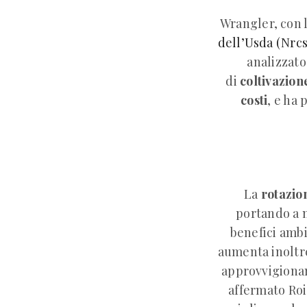
Wrangler, con 
dell’Usda (Nrcs
analizzato
di
coltivazion
costi
, e ha 
La
rotazio
portando a m
benefici ambi
aumenta inoltre
approvvigioname
affermato Roi