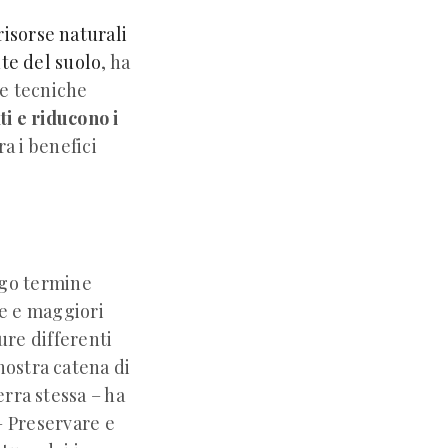
risorse naturali
ute del suolo
, ha
le tecniche
ti e riducono i
a i benefici
ngo termine
ne e maggiori
ure differenti
nostra catena di
erra stessa – ha
– Preservare e