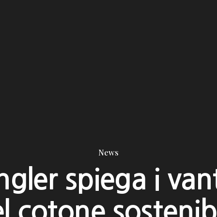
News
gler spiega i van
l cotone sostenib