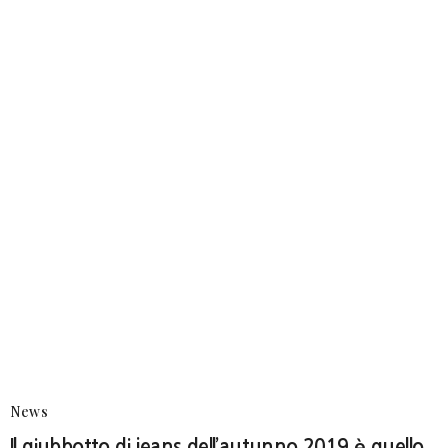
News
Il giubbotto di jeans dell’autunno 2019 è quello