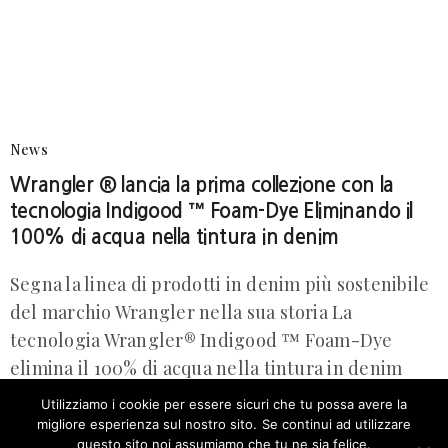
News
Wrangler ® lancia la prima collezione con la
tecnologia Indigood ™ Foam-Dye Eliminando il
100% di acqua nella tintura in denim
Segna la linea di prodotti in denim più sostenibile
del marchio Wrangler nella sua storia La
tecnologia Wrangler® Indigood ™ Foam-Dye
elimina il 100% di acqua nella tintura in denim
GREENSBORO,…
Utilizziamo i cookie per essere sicuri che tu possa avere la
migliore esperienza sul nostro sito. Se continui ad utilizzare
Our site uses cookies. Learn more about our use of cookies:
cookie
policy
GRUPPO VOGHERA
ON 12/06/2019
questo sito noi assumiamo che tu ne sia felice.