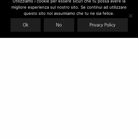
Utilizziamo i cookie per essere sicuri che tu possa avere la
migliore esperienza sul nostro sito. Se continui ad utilizzare
Our site uses cookies. Learn more about our use of cookies:
cookie
policy
questo sito noi assumiamo che tu ne sia felice.
Ok
No
Privacy Policy
ACCEPT