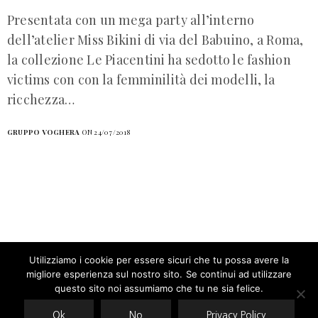
Presentata con un mega party all’interno
dell’atelier Miss Bikini di via del Babuino, a Roma,
la collezione Le Piacentini ha sedotto le fashion
victims con con la femminilità dei modelli, la
ricchezza…
GRUPPO VOGHERA
ON 24/07/2018
Utilizziamo i cookie per essere sicuri che tu possa avere la
migliore esperienza sul nostro sito. Se continui ad utilizzare
Our site uses cookies. Learn more about our use of cookies:
cookie
policy
questo sito noi assumiamo che tu ne sia felice.
Ok
No
Privacy Policy