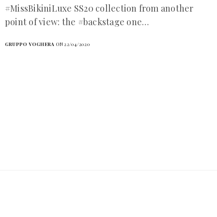
#MissBikiniLuxe SS20 collection from another
point of view: the #backstage one…
GRUPPO VOGHERA
ON 22/04/2020