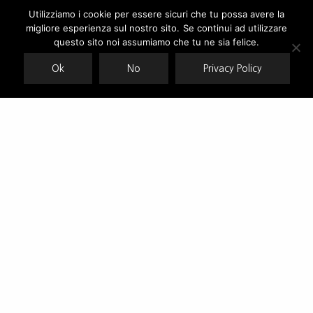
Utilizziamo i cookie per essere sicuri che tu possa avere la
migliore esperienza sul nostro sito. Se continui ad utilizzare
Our site uses cookies. Learn more about our use of cookies:
cookie
policy
questo sito noi assumiamo che tu ne sia felice.
Ok
No
Privacy Policy
ACCEPT