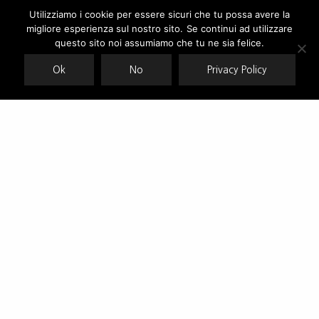
Utilizziamo i cookie per essere sicuri che tu possa avere la
migliore esperienza sul nostro sito. Se continui ad utilizzare
Our site uses cookies. Learn more about our use of cookies:
cookie
policy
questo sito noi assumiamo che tu ne sia felice.
Ok
No
Privacy Policy
ACCEPT