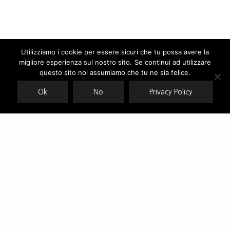
Utilizziamo i cookie per essere sicuri che tu possa avere la
migliore esperienza sul nostro sito. Se continui ad utilizzare
Our site uses cookies. Learn more about our use of cookies:
cookie
policy
questo sito noi assumiamo che tu ne sia felice.
Ok
No
Privacy Policy
ACCEPT