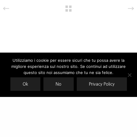
Utilizziamo i cookie per essere sicuri che tu possa avere la
migliore esperienza sul nostro sito. Se continui ad utilizzare
Our site uses cookies. Learn more about our use of cookies:
cookie
policy
questo sito noi assumiamo che tu ne sia felice.
Ok
No
Privacy Policy
ACCEPT