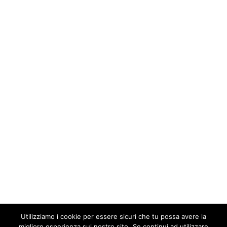
Utilizziamo i cookie per essere sicuri che tu possa avere la
migliore esperienza sul nostro sito. Se continui ad utilizzare