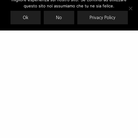
Our site uses cookies. Learn more about our use of cookies:
cookie
policy
questo sito noi assumiamo che tu ne sia felice.
Ok
No
Privacy Policy
ACCEPT