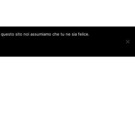
e questo sito noi assumiamo che tu ne sia felice.
te-2019-
ACCEPT
pergaxAlexa