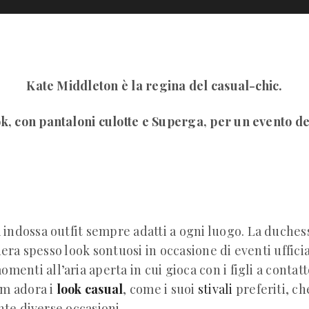
Kate Middleton è la regina del casual-chic.
ok, con pantaloni culotte e Superga, per un evento ded
n
indossa outfit sempre adatti a ogni luogo. La duches
a spesso look sontuosi in occasione di eventi ufficial
omenti all’aria aperta in cui gioca con i figli a contatt
am adora i
look casual
, come i suoi
stivali
preferiti, ch
ante diverse occasioni.