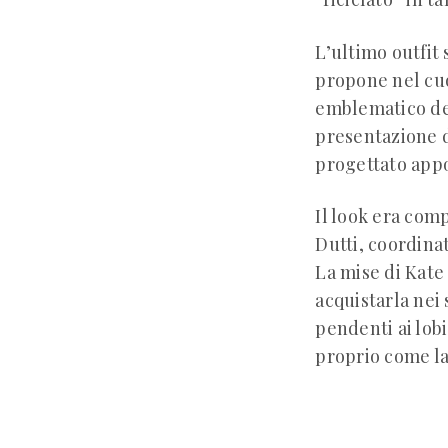
L’ultimo outfit
propone nel cuo
emblematico del
presentazione d
progettato app
Il look era com
Dutti, coordinat
La mise di Kat
acquistarla nei 
pendenti ai lobi
proprio come la