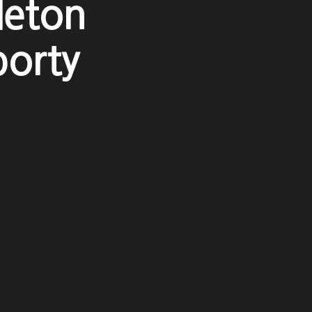
leton
porty