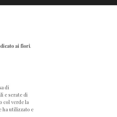
icato ai fiori
.
sa di
i e serate di
o col verde la
e ha utilizzato e