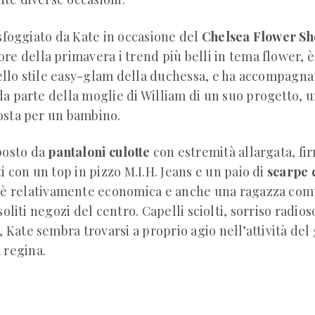
 sfoggiato da Kate in occasione del
Chelsea Flower S
re della primavera i trend più belli in tema flower, 
lo stile easy-glam della duchessa, e ha accompagnat
a parte della moglie di William di un suo progetto, u
osta per un bambino.
posto da
pantaloni culotte
con estremità allargata, fi
i con un top in pizzo M.I.H. Jeans e un paio di
scarpe 
e è relativamente economica e anche una ragazza co
soliti negozi del centro. Capelli sciolti, sorriso radios
, Kate sembra trovarsi a proprio agio nell’attività del
 regina.