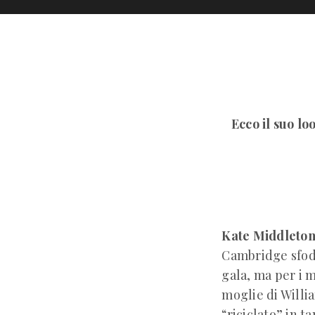
Ecco il suo lo
Kate Middleto
Cambridge sfoder
gala, ma per i m
moglie di Willi
“riciclato” in t