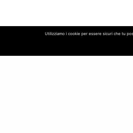
Utilizziamo i cookie per essere sicuri che tu po
Fonte :
https:/
superga-pantal
Our site u
RELATED NEWS