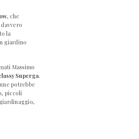
how
, che
è davvero
o la
n giardino
rmati Massimo
classy Superga
.
mune potrebbe
o, piccoli
 giardinaggio,