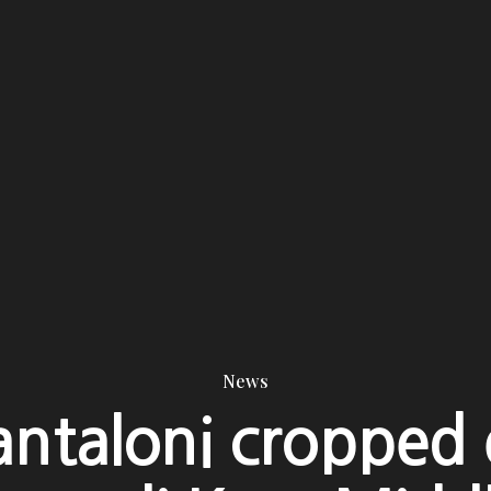
News
antaloni cropped 