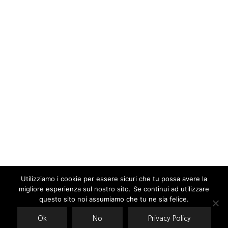
Utilizziamo i cookie per essere sicuri che tu possa avere la
migliore esperienza sul nostro sito. Se continui ad utilizzare
Our site uses cookies. Learn more about our use of cookies:
cookie
policy
questo sito noi assumiamo che tu ne sia felice.
Ok
No
Privacy Policy
ACCEPT