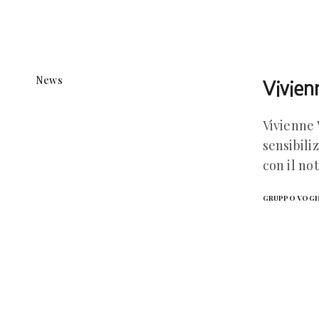
News
Vivien
Vivienne 
sensibili
con il no
GRUPPO VOG