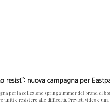
 to resist”: nuova campagna per Eastp
na per la collezione spring summer del brand di bors
 uniti e resistere alle difficoltà. Previsti video e una