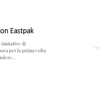
con Eastpak
iniziative di
bora per la prima volta
rendere…