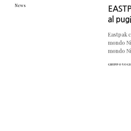
News
EASTPA
al pug
Eastpak c
mondo Ni
mondo Ni
GRUPPO VOG