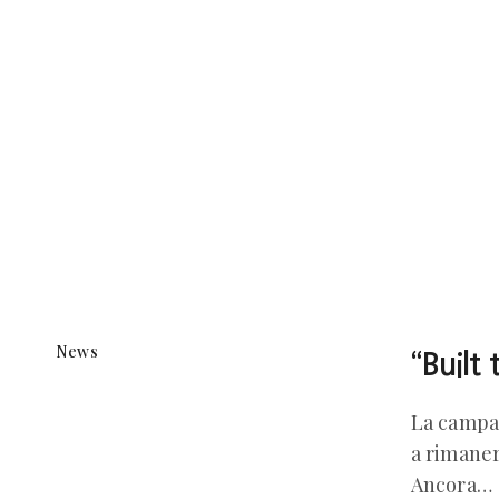
News
“Built
La campag
a rimanere
Ancora…