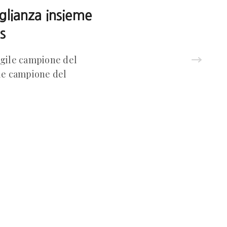
glianza insieme
s
pugile campione del
le campione del