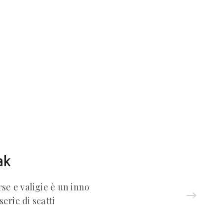
ak
e e valigie è un inno
 serie di scatti