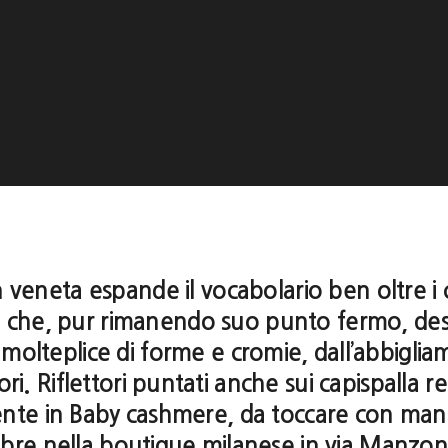
 veneta espande il vocabolario ben oltre i c
ng che, pur rimanendo suo punto fermo, des
molteplice di forme e cromie, dall’abbiglia
ri. Riflettori puntati anche sui capispalla re
te in Baby cashmere, da toccare con mano
bre nella boutique milanese in via Manzoni