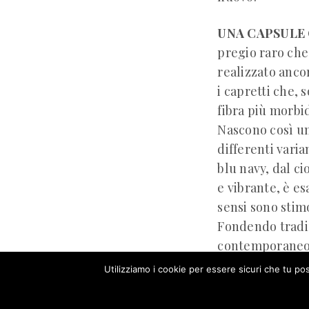
UNA CAPSULE
pregio raro che P
realizzato anco
i capretti che, 
fibra più morbi
Nascono così un
differenti varia
blu navy, dal ci
e vibrante, è es
sensi sono stim
Fondendo tradiz
contemporaneo
Utilizziamo i cookie per essere sicuri che tu po
Our site u