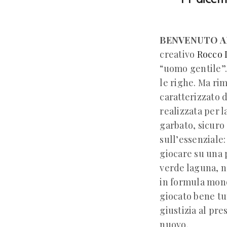
BENVENUTO A
creativo
Rocco 
“uomo gentile”. 
le righe. Ma ri
caratterizzato d
realizzata per 
garbato, sicuro
sull’essenziale:
giocare su una p
verde laguna, n
in formula mono
giocato bene tu
giustizia al pr
nuovo.