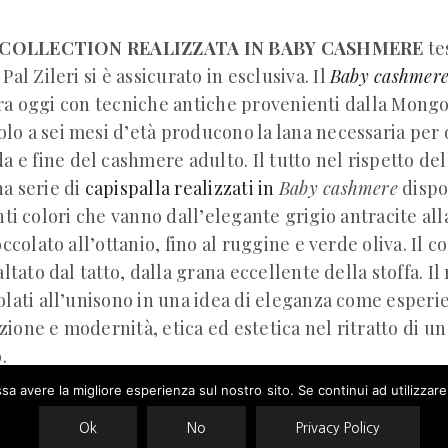
 COLLECTION REALIZZATA IN BABY CASHMERE
te
al Zileri si è assicurato in esclusiva. Il
Baby cashmer
ra oggi con tecniche antiche provenienti dalla Mongo
solo a sei mesi d’età producono la lana necessaria per
da e fine del cashmere adulto. Il tutto nel rispetto de
a serie di
capispalla realizzati in
Baby cashmere
dispon
nti colori che vanno dall’elegante grigio antracite all
occolato all’ottanio, fino al ruggine e verde oliva. Il 
altato dal tatto, dalla grana eccellente della stoffa. Il 
olati all’unisono in una idea di eleganza come esperie
ione e modernità, etica ed estetica nel ritratto di u
.
ssa avere la migliore esperienza sul nostro sito. Se continui ad utilizzar
Ok
No
Privacy Policy
ses cookies. Learn more about our use of cookies:
cookie policy