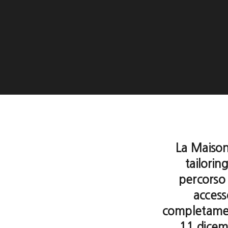
La Maison
tailori
percorso 
accesso
completamen
11 dicem