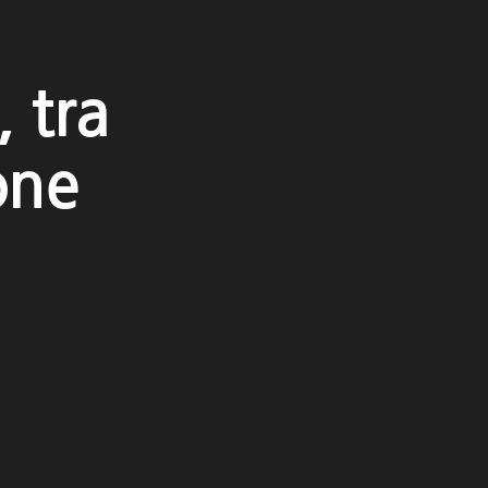
, tra
one