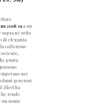
ettore
rno 2018/19
a un
é sopra né sotto
co di eleganza
 la collezione
coerente,
che punta
, possono
 stemperano nei
 volumi generosi
 Zileri ha
 che rende
re un uomo