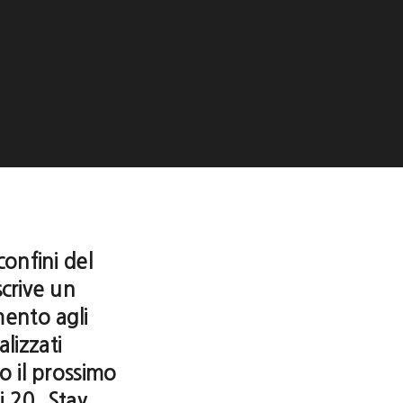
onfini del
crive un
mento agli
alizzati
 il prossimo
 20. Stay