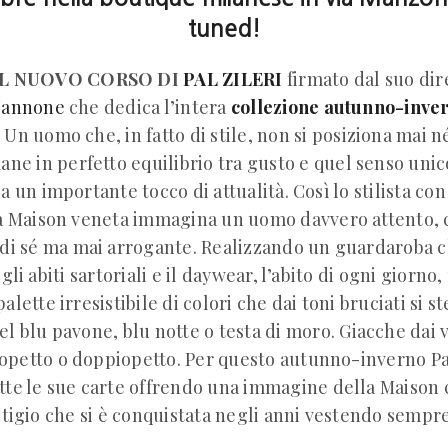
tuned!
L NUOVO CORSO DI
PAL ZILERI
firmato dal suo dir
Iannone
che dedica l’intera
collezione autunno-inve
Un uomo che, in fatto di stile, non si posiziona mai n
mane in perfetto equilibrio tra gusto e quel senso uni
a un importante tocco di attualità. Così lo stilista con
la Maison veneta immagina un uomo davvero attento, 
 di sé ma mai arrogante. Realizzando un guardaroba 
 gli abiti sartoriali e il daywear, l’abito di ogni giorno
alette irresistibile di colori che dai toni bruciati si
el blu pavone, blu notte o testa di moro. Giacche dai
petto o doppiopetto. Per questo autunno-inverno Pal
tte le sue carte offrendo una immagine della Maison
estigio che si è conquistata negli anni vestendo semp