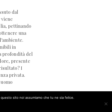
ssuto dal
e
viene
lia, pettinando
 ottenere una
ll’ambiente.
ibili in
a profondità del
colore, presente
risultato? I
nza privata.
n uomo
e questo sito noi assumiamo che tu ne sia felice.
ACCEPT