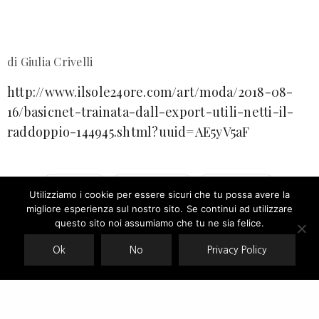
di Giulia Crivelli
http://www.ilsole24ore.com/art/moda/2018-08-
16/basicnet-trainata-dall-export-utili-netti-il-
raddoppio-144945.shtml?uuid=AE5yV5aF
BASICNET
CASUALSWEAR
SPORTSWEAR
Utilizziamo i cookie per essere sicuri che tu possa avere la
migliore esperienza sul nostro sito. Se continui ad utilizzare
Our site uses cookies. Learn more about our use of cookies:
cookie
policy
questo sito noi assumiamo che tu ne sia felice.
RELATED NEWS
Ok
No
Privacy Policy
ACCEPT