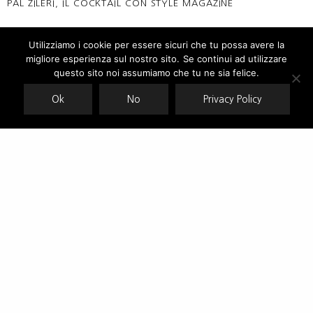
PAL ZILERI, IL COCKTAIL CON STYLE MAGAZINE
Pal Zileri A/I 2018-19, tra modernità e tradizione
Utilizziamo i cookie per essere sicuri che tu possa avere la
migliore esperienza sul nostro sito. Se continui ad utilizzare
Our site uses cookies. Learn more about our use of cookies:
cookie
policy
questo sito noi assumiamo che tu ne sia felice.
Ok
No
Privacy Policy
ACCEPT
Siviglia, all’estero “serve il total look”