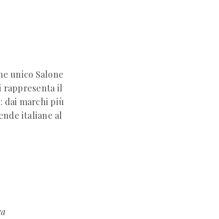
ome unico Salone
i rappresenta il
e: dai marchi più
ende italiane al
ra