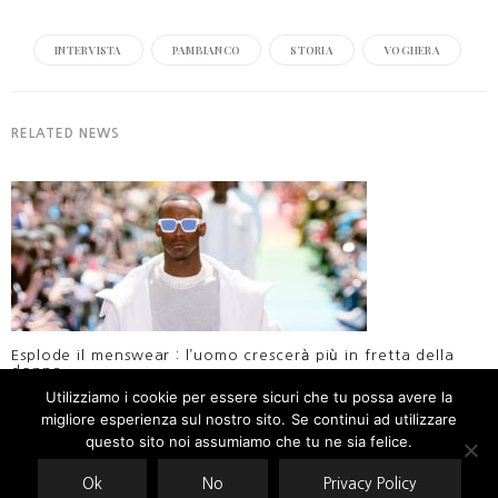
INTERVISTA
PAMBIANCO
STORIA
VOGHERA
RELATED NEWS
Esplode il menswear : l’uomo crescerà più in fretta della
donna
Utilizziamo i cookie per essere sicuri che tu possa avere la
migliore esperienza sul nostro sito. Se continui ad utilizzare
Our site uses cookies. Learn more about our use of cookies:
cookie
policy
questo sito noi assumiamo che tu ne sia felice.
Ok
No
Privacy Policy
ACCEPT