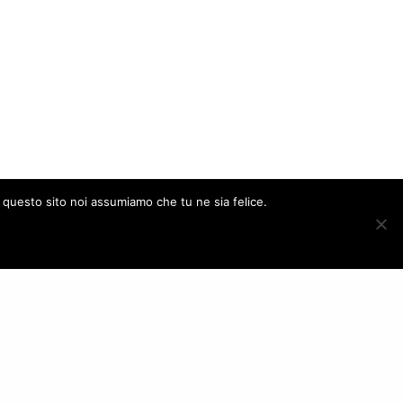
e questo sito noi assumiamo che tu ne sia felice.
ACCEPT
FOLLOW US
– Italy