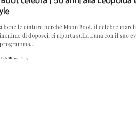
oot celebra i 50 anni alla Leopolda 
tyle
si bene le cinture perché Moon Boot, il celebre marchi
inonimo di doposci, ci riporta sulla Luna con il suo ev
in programma…
HERA
ON 10/01/2019