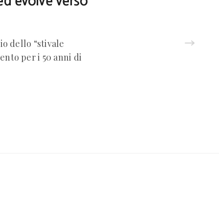
ed evolve verso
o dello “stivale
ento per i 50 anni di