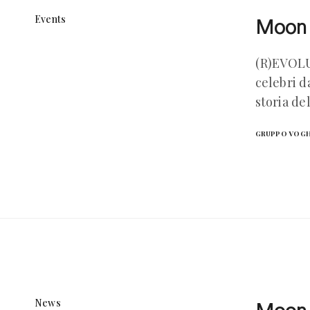
Events
Moon B
(R)EVOLU
celebri d
storia de
GRUPPO VOG
News