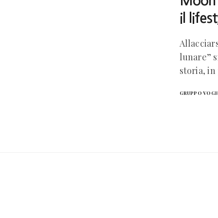
Moon B
il lifes
Allacciar
lunare” s
storia, 
GRUPPO VOG