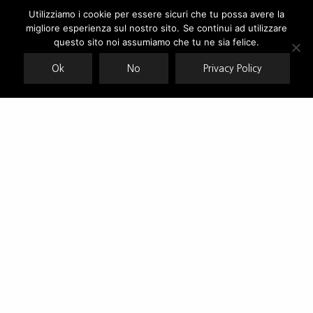
Utilizziamo i cookie per essere sicuri che tu possa avere la
migliore esperienza sul nostro sito. Se continui ad utilizzare
Our site uses cookies. Learn more about our use of cookies:
cookie
policy
questo sito noi assumiamo che tu ne sia felice.
Ok
No
Privacy Policy
ACCEPT