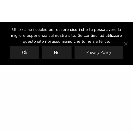
Utilizziamo i cookie per essere sicuri che tu possa avere la
migliore esperienza sul nostro sito. Se continui ad utilizzare
Our site uses cookies. Learn more about our use of cookies:
cookie
policy
questo sito noi assumiamo che tu ne sia felice.
Ok
No
Privacy Policy
ACCEPT