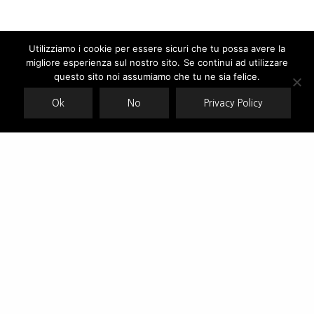
Utilizziamo i cookie per essere sicuri che tu possa avere la
migliore esperienza sul nostro sito. Se continui ad utilizzare
Our site uses cookies. Learn more about our use of cookies:
cookie
policy
questo sito noi assumiamo che tu ne sia felice.
Ok
No
Privacy Policy
ACCEPT