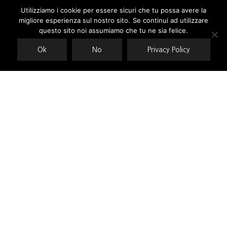
Utilizziamo i cookie per essere sicuri che tu possa avere la
migliore esperienza sul nostro sito. Se continui ad utilizzare
Our site uses cookies. Learn more about our use of cookies:
cookie
policy
questo sito noi assumiamo che tu ne sia felice.
Ok
No
Privacy Policy
ACCEPT