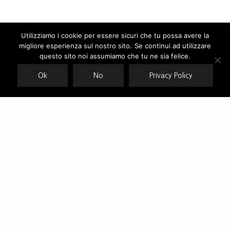
Utilizziamo i cookie per essere sicuri che tu possa avere la
migliore esperienza sul nostro sito. Se continui ad utilizzare
Our site uses cookies. Learn more about our use of cookies:
cookie
policy
questo sito noi assumiamo che tu ne sia felice.
Ok
No
Privacy Policy
ACCEPT