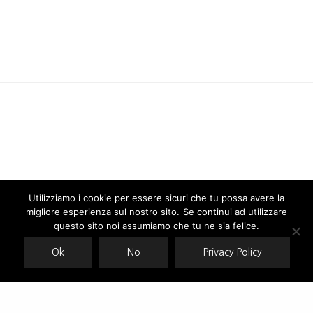
Utilizziamo i cookie per essere sicuri che tu possa avere la
migliore esperienza sul nostro sito. Se continui ad utilizzare
Our site uses cookies. Learn more about our use of cookies:
cookie
policy
questo sito noi assumiamo che tu ne sia felice.
Ok
No
Privacy Policy
ACCEPT
News