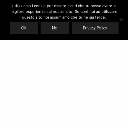
Utilizziamo i cookie per essere sicuri che tu possa avere la
migliore esperienza sul nostro sito. Se continui ad utilizzare
Our site uses cookies. Learn more about our use of cookies:
cookie
policy
questo sito noi assumiamo che tu ne sia felice.
Ok
No
Privacy Policy
ACCEPT