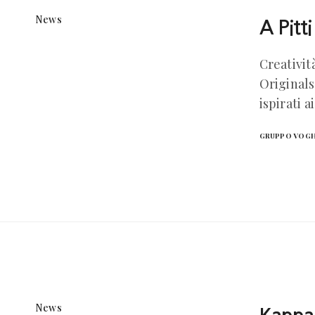
News
A Pitt
Creativit
Originals
ispirati 
GRUPPO VOG
News