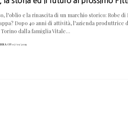
 la storia ed il futuro al prossimo Pi
so, l’oblio e la rinascita di un marchio storico: Robe d
ppa? Dopo 40 anni di attività, l’azienda produttrice d
 Torino dalla famiglia Vitale…
HERA
ON 07/01/2019