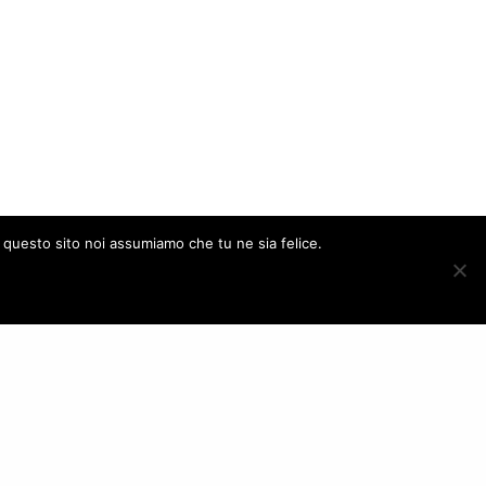
e questo sito noi assumiamo che tu ne sia felice.
ACCEPT
FOLLOW US
– Italy