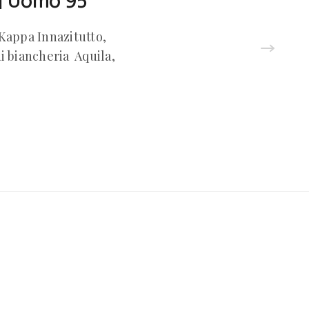
tti Uomo 95
i Kappa Innazitutto,
i biancheria Aquila,