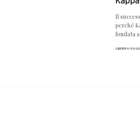
Kappa,
Il succes
perché Ka
fondata a
GRUPPO VOG