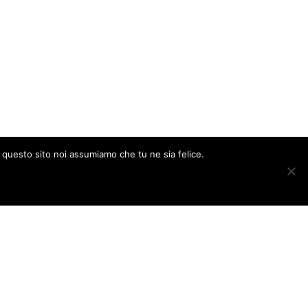
e questo sito noi assumiamo che tu ne sia felice.
ACCEPT
FOLLOW US
– Italy