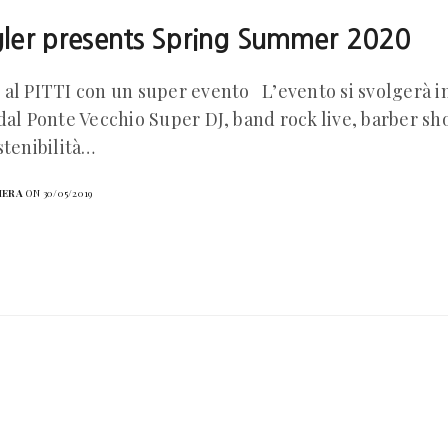
ler presents Spring Summer 2020
al PITTI con un super evento L’evento si svolgerà in 
dal Ponte Vecchio Super DJ, band rock live, barber sh
stenibilità…
HERA
ON 30/05/2019