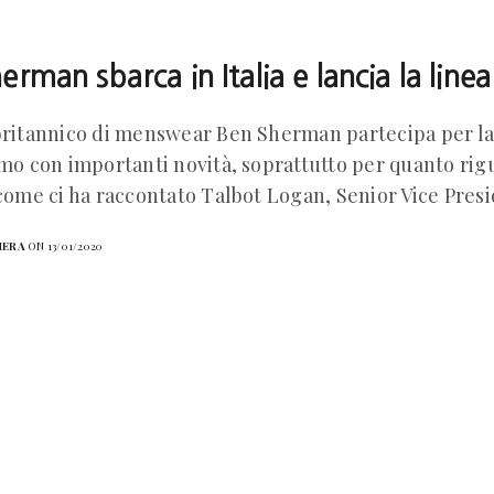
erman sbarca in Italia e lancia la line
britannico di menswear Ben Sherman partecipa per la 
omo con importanti novità, soprattutto per quanto rig
 come ci ha raccontato Talbot Logan, Senior Vice Pres
HERA
ON 13/01/2020