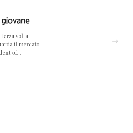
a giovane
terza volta
uarda il mercato
ident of…