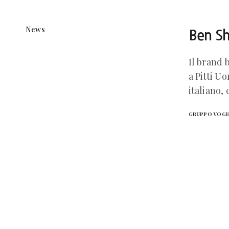
News
Ben Sh
Il brand 
a Pitti U
italiano,
GRUPPO VOG