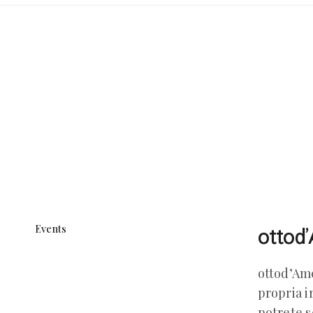
Events
ottod
ottod’Ame
propria i
potrete s