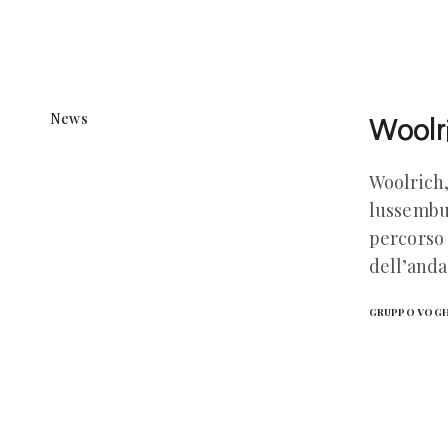
News
Woolri
Woolrich,
lussembu
percorso 
dell’anda
GRUPPO VOG