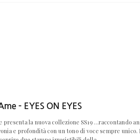
’Ame – EYES ON EYES
 presenta la nuova collezione SS19 …raccontando anc
ronia e profondità con un tono di voce sempre unico. I
coprire due stampe irresistibili della…