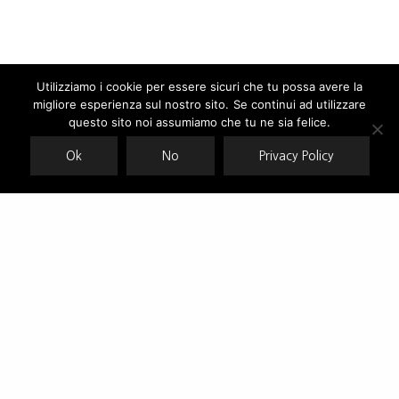
Utilizziamo i cookie per essere sicuri che tu possa avere la
migliore esperienza sul nostro sito. Se continui ad utilizzare
Our site uses cookies. Learn more about our use of cookies:
cookie
policy
questo sito noi assumiamo che tu ne sia felice.
Ok
No
Privacy Policy
ACCEPT