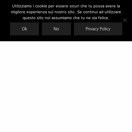
Utilizziamo i cookie per essere sicuri che tu possa avere la
migliore esperienza sul nostro sito. Se continui ad utilizzare
Our site uses cookies. Learn more about our use of cookies:
cookie
policy
questo sito noi assumiamo che tu ne sia felice.
Ok
No
Privacy Policy
ACCEPT