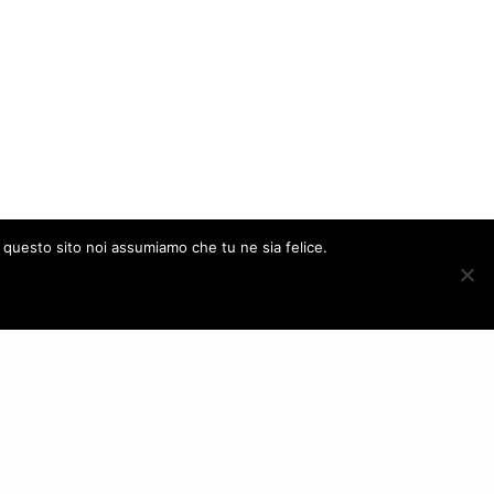
e questo sito noi assumiamo che tu ne sia felice.
ACCEPT
FOLLOW US
– Italy