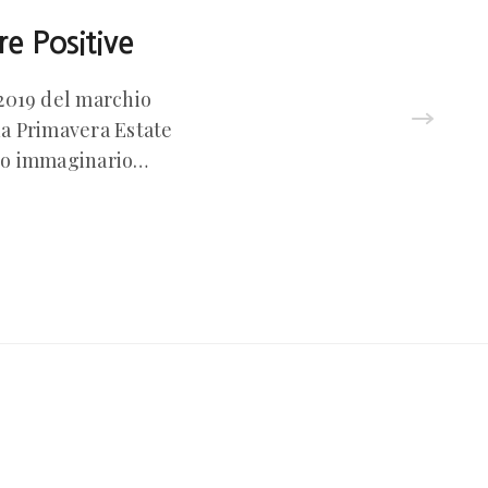
e Positive
 2019 del marchio
na Primavera Estate
uovo immaginario…