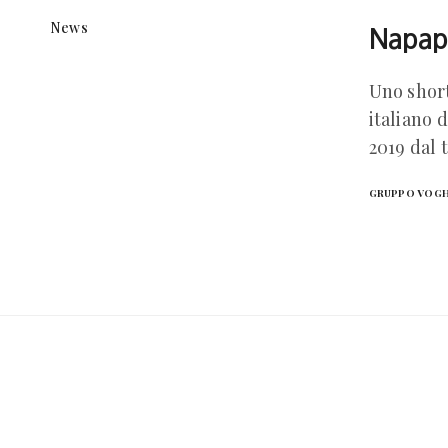
News
Napapi
Uno short
italiano 
2019 dal 
GRUPPO VOG